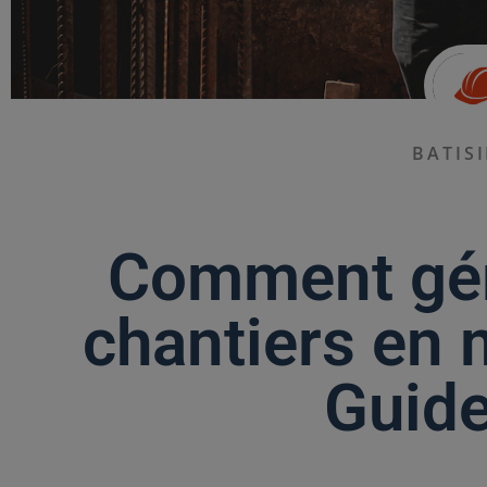
BATIS
Comment gér
chantiers en
Guid