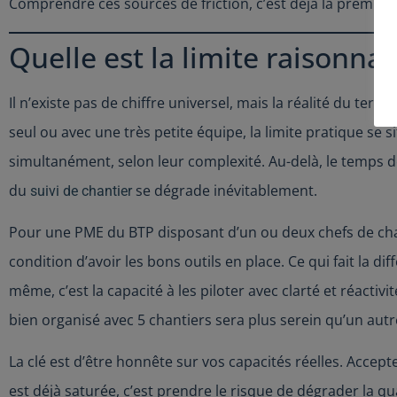
Comprendre ces sources de friction, c’est déjà la première 
Quelle est la limite raisonna
Il n’existe pas de chiffre universel, mais la réalité du terr
seul ou avec une très petite équipe, la limite pratique se s
simultanément, selon leur complexité. Au-delà, le temps d
du
se dégrade inévitablement.
suivi de chantier
Pour une PME du BTP disposant d’un ou deux chefs de chant
condition d’avoir les bons outils en place. Ce qui fait la di
même, c’est la capacité à les piloter avec clarté et réactiv
bien organisé avec 5 chantiers sera plus serein qu’un autr
La clé est d’être honnête sur vos capacités réelles. Accep
est déjà saturée, c’est prendre le risque de dégrader la qu