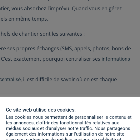
tier, vous absorbez l’imprévu. Quand vous en gérez
tiels en même temps.
chefs de chantier sont les suivantes :
nère ses propres échanges (SMS, appels, photos, bons de
s. C’est exactement pourquoi centraliser ses
informations
, il est difficile de savoir où en est chaque
centralisé
r à l’autre sans organisation coûte un temps fou et
Ce site web utilise des cookies.
Les cookies nous permettent de personnaliser le contenu et
cter les bons ouvriers au bon endroit, au bon moment,
les annonces, d'offrir des fonctionnalités relatives aux
médias sociaux et d'analyser notre traffic. Nous partageons
également des informations sur l'utilisation de notre site
avec nos partenaires de médias sociaux, de publicité et