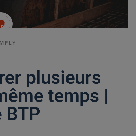
IMPLY
er plusieurs
 même temps |
e BTP