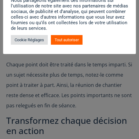
Nous partageons également des informations sur
chacun est respecté. C’est aussi ce qui garantit que
l'utilisation de notre site avec nos partenaires de médias
sociaux, de publicité et d'analyse, qui peuvent combiner
les participants s’y préparent. Annoncez le créneau à
celles-ci avec d'autres informations que vous leur avez
fournies ou qu'ils ont collectées lors de votre utilisation
l’avance via la
. Et tenez-vous-y.
messagerie chantier
de leurs services.
Suivez l’ordre du jour sans
Cookie Réglages
Tout autoriser
dévier
Chaque point doit être traité dans le temps imparti. Si
un sujet nécessite plus de temps, notez-le comme
point à traiter à part. Ainsi, la réunion de chantier
reste dense et efficace. Les points importants ne sont
pas relegués en fin de séance.
Transformez chaque décision
en action