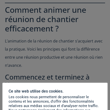
Comment animer une
réunion de chantier
efficacement ?
L’animation de la réunion de chantier s’acquiert avec
la pratique. Voici les principes qui font la différence
entre une réunion productive et une réunion où rien
n’avance.
Commencez et terminez à
l’heure
Ce site web utilise des cookies.
Une réunion de chantier qui commence à l’heure
Les cookies nous permettent de personnaliser le
contenu et les annonces, d'offrir des fonctionnalités
envoie un signal fort. Elle montre que le temps de
relatives aux médias sociaux et d'analyser notre traffic.